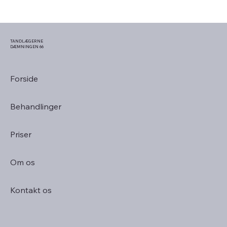
TANDLÆGERNE
DÆMNINGEN 66
Forside
Behandlinger
Priser
Om os
Kontakt os